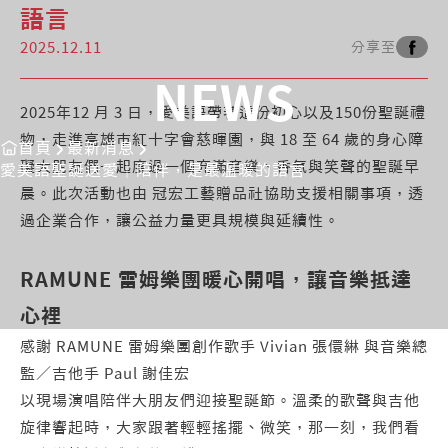
語言
2025.12.11
分享至
NEWS
2025年12 月 3 日，愛美語帶著這份初心以及150份聖誕禮
物，走進高雄市紅十字會慈暉園，與 18 至 64 歲的身心障
首頁
最新消息
礙大朋友們一起度過一個充滿音樂、香氣與笑聲的聖誕早
愛美語聖誕送愛｜陪伴，是最溫暖的語言
晨。此次活動也由 冠宏工藝贈品社協助支援相關事項，透
過企業合作，讓公益力量更具規模與延續性。
RAMUNE 雷姆樂團暖心開唱，讓音樂抵達
心裡
感謝 RAMUNE 雷姆樂團創作歌手 Vivian 張儇綝 與音樂總
監／吉他手 Paul 謝佳宏
以現場演唱陪伴大朋友們迎接聖誕節。溫柔的歌聲與吉他
旋律響起時，大家跟著輕輕搖擺、微笑，那一刻，我們看