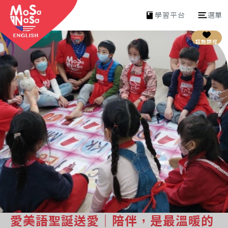
學習平台
選單
諮詢課程
愛美語聖誕送愛｜陪伴，是最溫暖的