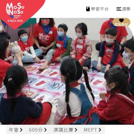
學習平台
選單
諮詢課程
年會
600分
演講比賽
MEPT