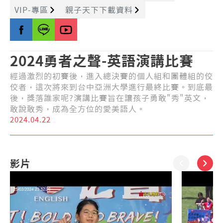
VIP-專區
親子天下下載資料
ACTIVITY
2024勇者之聲-英語演講比賽
首頁
活動影音
經過激烈的初賽後，進入總決賽的個人組和團體組的佼
2024愛美語國際全國演講比賽-TVBS新聞採訪
佼者，這次將來到台中亞洲大學進行最終比賽。到底最
後，獎落誰家呢?演講比賽旨在讓孩子勇敢"秀"英文，
敢說敢秀，成為全方位的愛美語人。
2024.04.22
影片