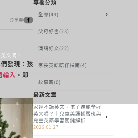
專欄分類
全部
(49)
分享至
父母好書
(23)
演講好文
(22)
好英文嗎？
我們發現：孩
家長英語陪伴指南
(4)
語輸入
。即
故事篇
(0)
最新文章
家裡不講英文，孩子還能學好
英文嗎？｜兒童美語補習班與
兒童英語學習關鍵解析
2026.01.27