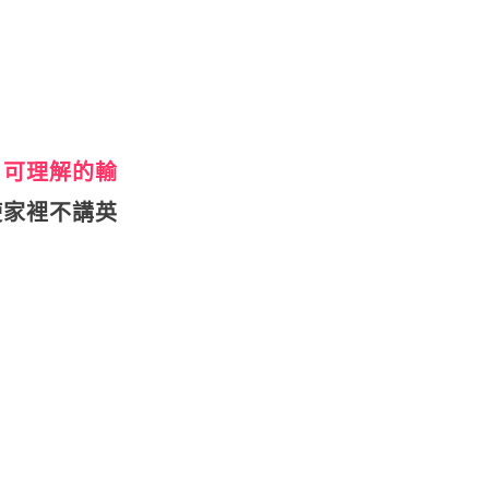
，
可理解的輸
使家裡不講英