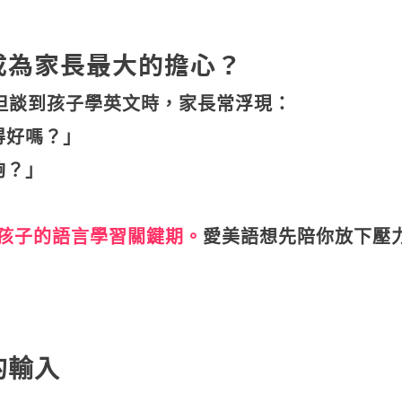
成為家長最大的擔心？
但談到孩子學英文時，家長常浮現：
得好嗎？」
夠？」
孩子的語言學習關鍵期。
愛美語想先陪你放下壓
的輸入