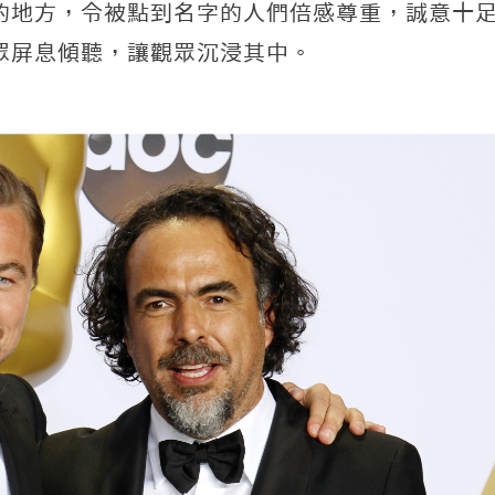
的地方，令被點到名字的人們倍感尊重，誠意十
眾屏息傾聽，讓觀眾沉浸其中。