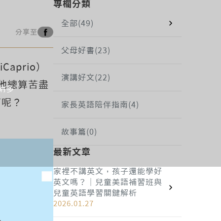
專欄分類
全部
(49)
分享至
父母好書
(23)
aprio）
演講好文
(22)
他總算苦盡
納多
何呢？
家長英語陪伴指南
(4)
故事篇
(0)
最新文章
家裡不講英文，孩子還能學好
英文嗎？｜兒童美語補習班與
兒童英語學習關鍵解析
2026.01.27