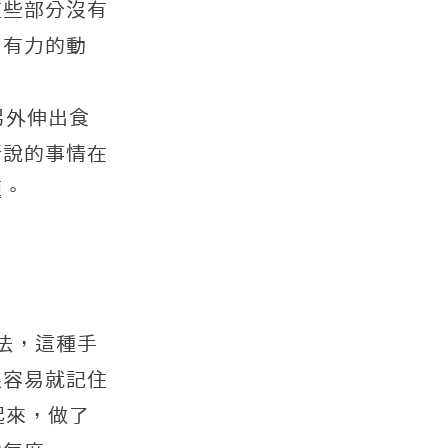
這些部分沒有
出有力的動
另外伸出食
所說的事情在
題。
手法，這種手
很容易就記住
起來，做了