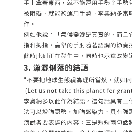
手上拿著東西，就不能運用手勢？手勢
被阻礙，就能夠運用手勢。李奧納多當
作。
例如他說：「氣候變遷是真實的，而且它
指和拇指，高舉的手肘隨著語調的節奏
此時此刻正在發生中，同時也示意改變
3. 瀟灑俐落的結語
“不要把地球生態視為理所當然，就如同
(Let us not take this planet for gran
李奧納多以此作為結語。這句話具有三個妙
法可以增強語勢，加強感染力，具有強
演說者要表達的內容；三是短短兩句話