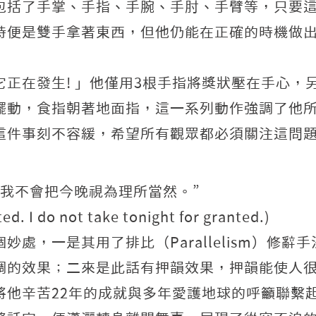
包括了手掌、手指、手腕、手肘、手臂等，只要
時便是雙手拿著東西，但他仍能在正確的時機做
正在發生! 」他僅用3根手指將獎狀壓在手心，
擺動，食指朝著地面指，這一系列動作強調了他
這件事刻不容緩，希望所有觀眾都必須關注這問
我不會把今晚視為理所當然。”
ted. I do not take tonight for granted.)
處，一是其用了排比（Parallelism）修辭
調的效果；二來是此話有押韻效果，押韻能使人
將他辛苦22年的成就與多年愛護地球的呼籲聯繫