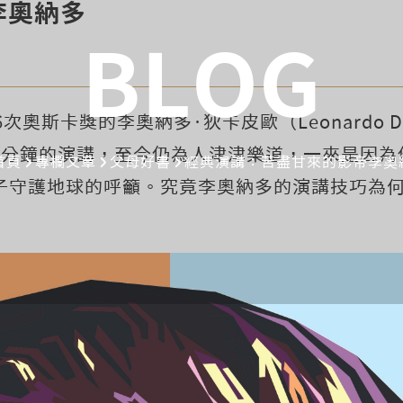
李奧納多
BLOG
次奧斯卡獎的李奧納多·狄卡皮歐（Leonardo DiC
3分鐘的演講，至今仍為人津津樂道，一來是因為
首頁
專欄文章
父母好書
經典演講：苦盡甘來的影帝李奧
子守護地球的呼籲。究竟李奧納多的演講技巧為