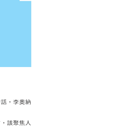
的話，李奧納
方，該聚焦人