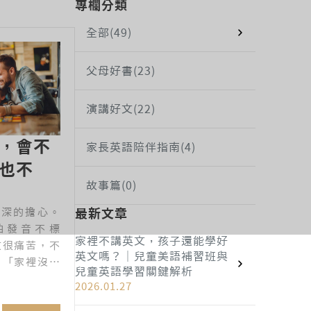
專欄分類
全部
(49)
父母好書
(23)
演講好文
(22)
，會不
家長英語陪伴指南
(4)
也不
故事篇
(0)
最新文章
最深的擔心。
怕發音不標
家裡不講英文，孩子還能學好
文很痛苦，不
英文嗎？｜兒童美語補習班與
 「家裡沒辦
兒童英語學習關鍵解析
真的學得好
2026.01.27