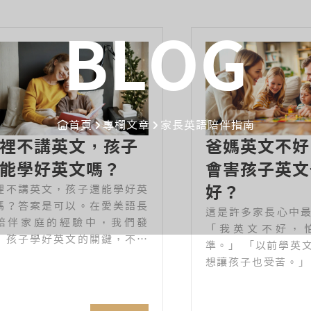
BLOG
首頁
專欄文章
家長英語陪伴指南
裡不講英文，孩子
爸媽英文不好
能學好英文嗎？
會害孩子英文
裡不講英文，孩子還能學好英
好？
嗎？答案是可以。在愛美語長
這是許多家長心中
陪伴家庭的經驗中，我們發
「我英文不好，
：孩子學好英文的關鍵，不在
準。」 「以前學英
裡是否全英語，而在於是否有
想讓孩子也受苦。」
定、可理解、長期累積的英語
法全英文，孩子
入。即使家庭日常以中文溝
嗎？」
，只要方法正確，孩子依然能