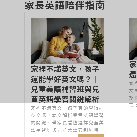
家長英語陪伴指南
家
家裡不講英文，孩子
還
還能學好英文嗎？｜
家
兒童美語補習班與兒
文
童英語學習關鍵解析
期
現
家裡不講英文，孩子真的學得好
家
英文嗎？本文解析兒童英語學習
穩
的關鍵，帶家長看懂選擇兒童美
輸
語補習班與兒童美語安親班時，
通