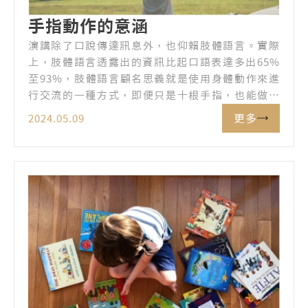
手指動作的意涵
演講除了口說傳達訊息外，也仰賴肢體語言。實際
上，肢體語言透露出的資訊比起口語表達多出65%
至93%，肢體語言顧名思義就是使用身體動作來進
行交流的一種方式，即便只是十根手指，也能做出
千變萬化的訊息。以下介紹一些常見的手指動作與
更多
2024.05.09
其代表的含義：