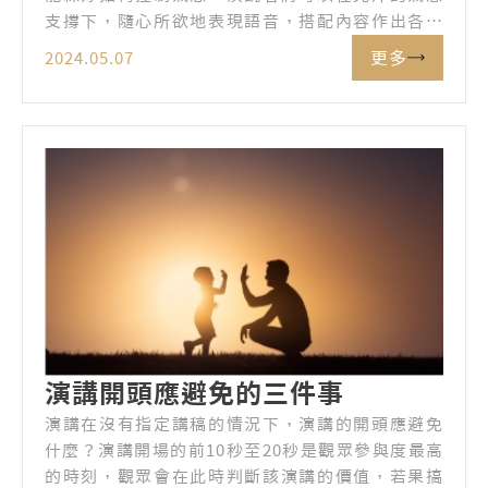
支撐下，隨心所欲地表現語音，搭配內容作出各種
變化。既然氣息對語音如此重要，那我們該怎麼練
更多
2024.05.07
習控制氣息呢？
演講開頭應避免的三件事
演講在沒有指定講稿的情況下，演講的開頭應避免
什麼？演講開場的前10秒至20秒是觀眾參與度最高
的時刻，觀眾會在此時判斷該演講的價值，若果搞