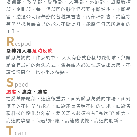
培訓部、教學部、編輯部、人事部、外師部、國際版權
部、企劃部，每一個部門的夥伴們都要不斷進步，不斷學
習，透過公司所舉辦的各種讀書會、內部培訓會、講座等
等學習機會讓自己的能力不斷提升，能勝任每天所遇到的
工作。
R
espod
愛美語人要
及時反應
瞬息萬變的工作步調中， 天天有各式各樣的變化球，無論
是否有最好的解決方式，愛美語人必須快速做出反應，不
讓情況惡化，也不坐以待斃。
S
peed
速度
、速度、速度
在愛美語總部，速度很重要，面對瞬息萬變的市場，面對
孩子的不同學習能力、面對家長各種不同的需求，面對各
種科技的變化與創新，愛美語人必須擁有“高速”的能力，
高速的學習、高速的回應、高速的改變、高速的創新。
T
eam