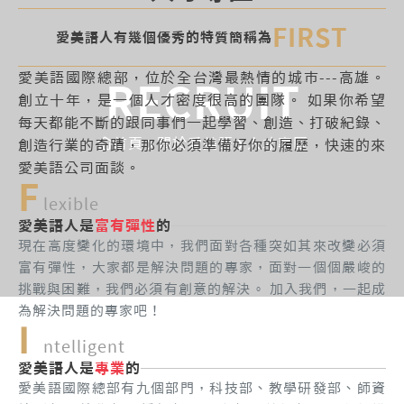
FIRST
愛美語人有幾個優秀的特質簡稱為
愛美語國際總部，位於全台灣最熱情的城市---高雄。
RECRUIT
創立十年，是一個人才密度很高的團隊。 如果你希望
每天都能不斷的跟同事們一起學習、創造、打破紀錄、
首頁
關於愛美語
人才專區
創造行業的奇蹟，那你必須準備好你的履歷，快速的來
愛美語公司面談。
F
lexible
愛美語人是
富有彈性
的
現在高度變化的環境中，我們面對各種突如其來改變必須
富有彈性，大家都是解決問題的專家，面對一個個嚴峻的
挑戰與困難，我們必須有創意的解決。 加入我們，一起成
為解決問題的專家吧！
I
ntelligent
愛美語人是
專業
的
愛美語國際總部有九個部門，科技部、教學研發部、師資